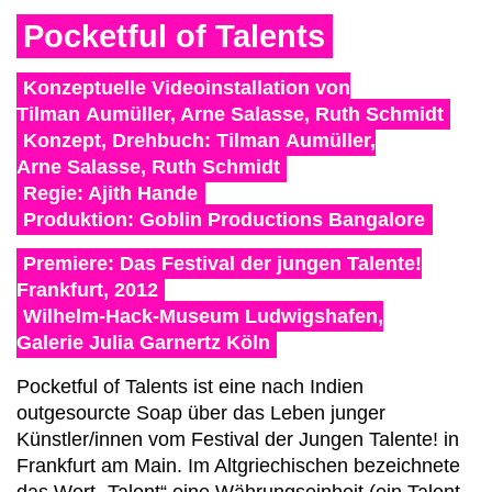
Pocketful of Talents
Konzeptuelle Videoinstallation von
Tilman Aumüller, Arne Salasse, Ruth Schmidt
Konzept, Drehbuch: Tilman Aumüller,
Arne Salasse, Ruth Schmidt
Regie: Ajith Hande
Produktion: Goblin Productions Bangalore
Premiere: Das Festival der jungen Talente!
Frankfurt, 2012
Wilhelm‑Hack‑Museum Ludwigshafen,
Galerie Julia Garnertz Köln
Pocketful of Talents ist eine nach Indien
outgesourcte Soap über das Leben junger
Künstler/innen vom Festival der Jungen Talente! in
Frankfurt am Main. Im Altgriechischen bezeichnete